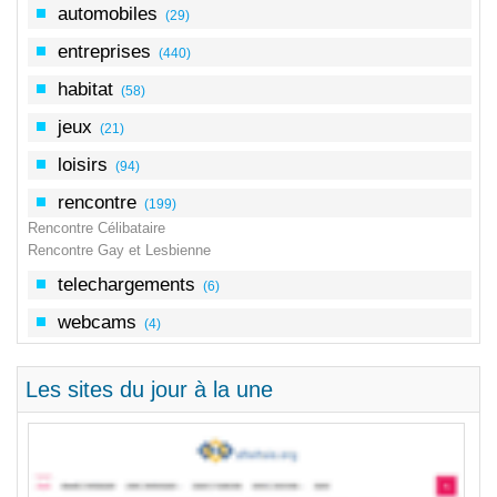
automobiles
(29)
entreprises
(440)
habitat
(58)
jeux
(21)
loisirs
(94)
rencontre
(199)
Rencontre Célibataire
Rencontre Gay et Lesbienne
telechargements
(6)
webcams
(4)
Les sites du jour à la une
Le 