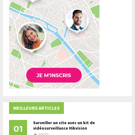
MEILLEURS ARTICLES
Surveiller un site avec un kit de
01
vidéosurveillance Hikvision
20073