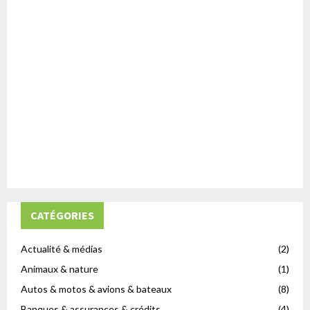
CATÉGORIES
Actualité & médias
(2)
Animaux & nature
(1)
Autos & motos & avions & bateaux
(8)
Banques & assurances & crédits
(4)