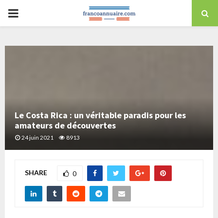
Skip
PRIMARY
to
content
MENU
Le Costa Rica : un véritable paradis pour les
amateurs de découvertes
24 juin 2021
8913
SHARE
0