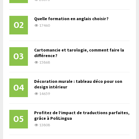
Quelle formation en anglais choisir ?
02
17460
Cartomancie et tarologie, comment faire la
03
différence ?
15868
Décoration murale : tableau déco pour son
04
design intérieur
14659
Profitez de l’impact de traductions parfaites,
05
grâce à PoliLingua
13808