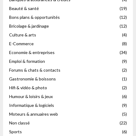
Beauté & santé
(19)
Bons plans & opportunités
(12)
Bricolage & jardinage
(12)
Culture & arts
(4)
E-Commerce
(8)
Economie & entreprises
(34)
Emploi & formation
(9)
Forums & chats & contacts
(2)
Gastronomie & boissons
(1)
Hifi & vidéo & photo
(2)
Humour & loisirs & jeux
(6)
Informatique & logiciels
(9)
Moteurs & annuaires web
(5)
Non classé
(22)
Sports
(6)