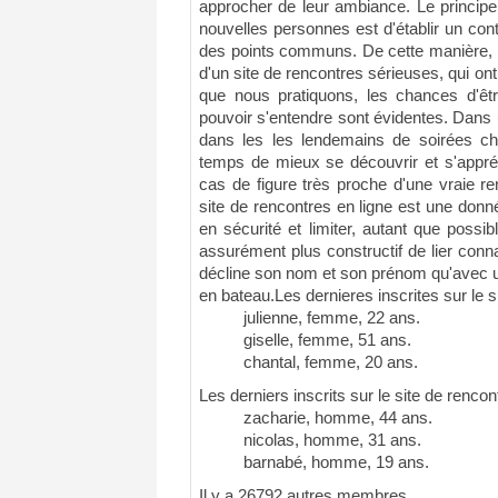
approcher de leur ambiance. Le principe
nouvelles personnes est d'établir un con
des points communs. De cette manière, 
d'un site de rencontres sérieuses, qui o
que nous pratiquons, les chances d'ê
pouvoir s'entendre sont évidentes. Dan
dans les les lendemains de soirées che
temps de mieux se découvrir et s'appr
cas de figure très proche d'une vraie ren
site de rencontres en ligne est une donn
en sécurité et limiter, autant que possible
assurément plus constructif de lier con
décline son nom et son prénom qu'avec 
en bateau.Les dernieres inscrites sur le s
julienne, femme, 22 ans.
giselle, femme, 51 ans.
chantal, femme, 20 ans.
Les derniers inscrits sur le site de rencon
zacharie, homme, 44 ans.
nicolas, homme, 31 ans.
barnabé, homme, 19 ans.
Il y a 26792 autres membres