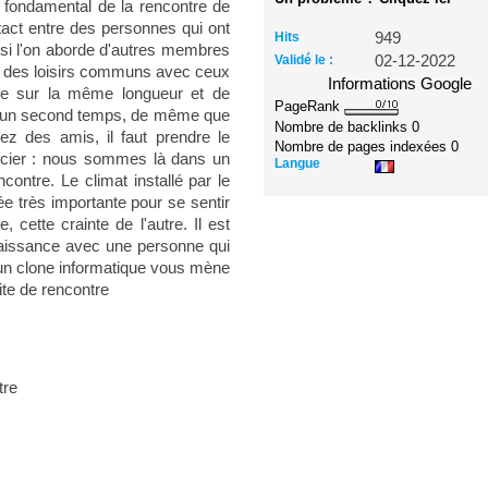
 fondamental de la rencontre de
tact entre des personnes qui ont
Hits
949
si l'on aborde d'autres membres
Validé le :
02-12-2022
nt des loisirs communs avec ceux
Informations Google
tre sur la même longueur et de
PageRank
s un second temps, de même que
Nombre de backlinks
0
z des amis, il faut prendre le
Nombre de pages indexées
0
écier : nous sommes là dans un
Langue
contre. Le climat installé par le
ée très importante pour se sentir
, cette crainte de l'autre. Il est
naissance avec une personne qui
un clone informatique vous mène
ite de rencontre
tre