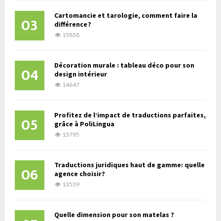
Cartomancie et tarologie, comment faire la
03
différence ?
15858
Décoration murale : tableau déco pour son
04
design intérieur
14647
Profitez de l’impact de traductions parfaites,
05
grâce à PoliLingua
13795
Traductions juridiques haut de gamme: quelle
06
agence choisir?
13539
Quelle dimension pour son matelas ?