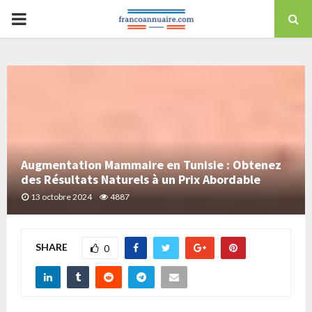
Skip
PRIMARY
to
content
MENU
Augmentation Mammaire en Tunisie : Obtenez
des Résultats Naturels à un Prix Abordable
13 octobre 2024
4887
SHARE
0