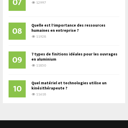
07
12997
Quelle est l’importance des ressources
08
humaines en entreprise ?
11928
7 types de finitions idéales pour les ouvrages
09
en aluminium
11850
Quel matériel et technologies utilise un
10
kinésithérapeute ?
11618