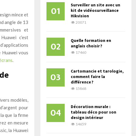
Surveiller un site avec un
01
kit de vidéosurveillance
esign mince et
Hikvision
nd angle de 13
20071
immersives et
 Huawei c’est
Quelle formation en
02
d’applications
anglais choisir ?
ite Huawei vous
17460
 écrans
.
Cartomancie et tarologie,
 de
03
comment faire la
différence ?
15868
ivers modèles,
Décoration murale :
 d’argent pour
04
tableau déco pour son
a que la firme
design intérieur
erez en mesure
14659
sic, la Huawei