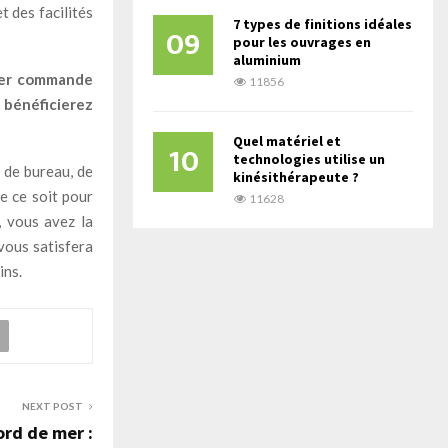
t des facilités
7 types de finitions idéales
09
pour les ouvrages en
aluminium
sser commande
11856
 bénéficierez
Quel matériel et
10
technologies utilise un
 de bureau, de
kinésithérapeute ?
e ce soit pour
11628
, vous avez la
 vous satisfera
ins.
NEXT POST
ord de mer :