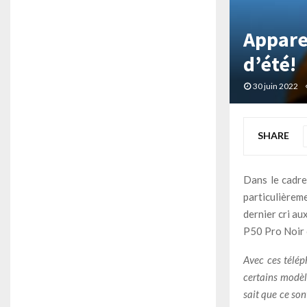
Appare
d’été!
30 juin 2022
SHARE
Dans le cadre
particulièrem
dernier cri a
P50 Pro Noir o
Avec ces télép
certains modèle
sait que ce so