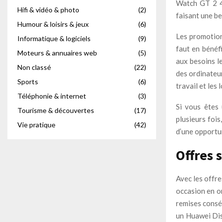
Watch GT 2 4
Hifi & vidéo & photo
(2)
faisant une be
Humour & loisirs & jeux
(6)
Les promotions
Informatique & logiciels
(9)
faut en bénéf
Moteurs & annuaires web
(5)
aux besoins l
Non classé
(22)
des ordinateu
Sports
(6)
travail et les l
Téléphonie & internet
(3)
Si vous êtes 
Tourisme & découvertes
(17)
plusieurs foi
Vie pratique
(42)
d’une opportu
Offres 
Avec les offre
occasion en o
remises consé
un Huawei Dis