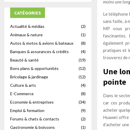
moins une long
CATÉGORIES
Le téléphone 
sans faille, 
Actualité & médias
(2)
MP vous prom
Animaux & nature
(1)
fascinantes.
également pre
Autos & motos & avions & bateaux
(8)
pratiques et i
Banques & assurances & crédits
(4)
trouverez de 
Beauté & santé
(19)
Bons plans & opportunités
(12)
Une lon
Bricolage & jardinage
(12)
pointe
Culture & arts
(4)
E-Commerce
(8)
Dans le secte
Economie & entreprises
(34)
car ces produ
acheter quelq
Emploi & formation
(9)
Huawei offre 
Forums & chats & contacts
(2)
d’acheter une
Gastronomie & boissons
(1)