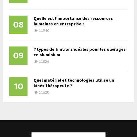
Quelle est l’importance des ressources
08
humaines en entreprise ?
11940
7 types de finitions idéales pour les ouvrages
09
en aluminium
11856
Quel matériel et technologies utilise un
10
kinésithérapeute ?
11628