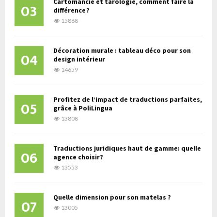
Cartomancie et tarologie, comment faire la
03
différence ?
15868
Décoration murale : tableau déco pour son
04
design intérieur
14659
Profitez de l’impact de traductions parfaites,
05
grâce à PoliLingua
13808
Traductions juridiques haut de gamme: quelle
06
agence choisir?
13553
Quelle dimension pour son matelas ?
07
13005