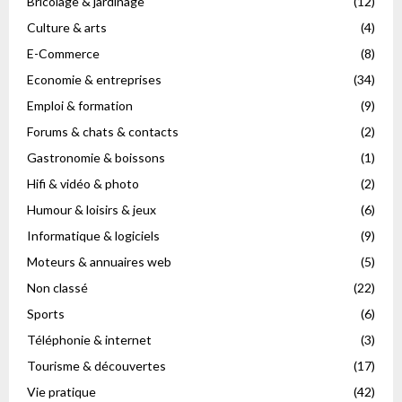
Bricolage & jardinage
(12)
Culture & arts
(4)
E-Commerce
(8)
Economie & entreprises
(34)
Emploi & formation
(9)
Forums & chats & contacts
(2)
Gastronomie & boissons
(1)
Hifi & vidéo & photo
(2)
Humour & loisirs & jeux
(6)
Informatique & logiciels
(9)
Moteurs & annuaires web
(5)
Non classé
(22)
Sports
(6)
Téléphonie & internet
(3)
Tourisme & découvertes
(17)
Vie pratique
(42)