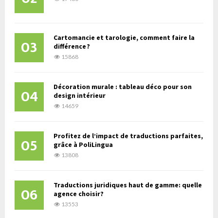
Cartomancie et tarologie, comment faire la
03
différence ?
15868
Décoration murale : tableau déco pour son
04
design intérieur
14659
Profitez de l’impact de traductions parfaites,
05
grâce à PoliLingua
13808
Traductions juridiques haut de gamme: quelle
06
agence choisir?
13553