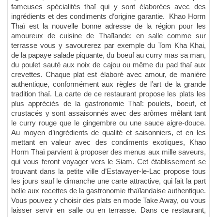
fameuses spécialités thaï qui y sont élaborées avec des
ingrédients et des condiments d’origine garantie. Khao Horm
Thaï est la nouvelle bonne adresse de la région pour les
amoureux de cuisine de Thaïlande: en salle comme sur
terrasse vous y savourerez par exemple du Tom Kha Khai,
de la papaye salade piquante, du boeuf au curry mas sa man,
du poulet sauté aux noix de cajou ou même du pad thaï aux
crevettes. Chaque plat est élaboré avec amour, de manière
authentique, conformément aux règles de l’art de la grande
tradition thaï. La carte de ce restaurant propose les plats les
plus appréciés de la gastronomie Thaï: poulets, boeuf, et
crustacés y sont assaisonnés avec des arômes mêlant tant
le curry rouge que le gingembre ou une sauce aigre-douce.
Au moyen d’ingrédients de qualité et saisonniers, et en les
mettant en valeur avec des condiments exotiques, Khao
Horm Thaï parvient à proposer des menus aux mille saveurs,
qui vous feront voyager vers le Siam. Cet établissement se
trouvant dans la petite ville d’Estavayer-le-Lac propose tous
les jours sauf le dimanche une carte attractive, qui fait la part
belle aux recettes de la gastronomie thaïlandaise authentique.
Vous pouvez y choisir des plats en mode Take Away, ou vous
laisser servir en salle ou en terrasse. Dans ce restaurant,