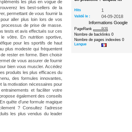
ompléments les plus en vogue de
ouverez les best-sellers de la
Hits
1
ver, permettant de vous fournir la
Validé le :
04-09-2018
pour aller plus loin lors de vos
Informations Google
re processus de prise de masse.
PageRank
 tests et avis effectués sur ces
Nombre de backlinks
0
 vôtre. En nutrition sportive,
Nombre de pages indexées
0
fique pour les sportifs de haut
Langue
au plus modeste qui fréquentent
 de rester en forme. Bien choisir
rmet de vous assurer de fournir
 pour bien vous muscler. Accédez
les produits les plus efficaces du
menu, des formules innovantes,
et la motivation nécessaires pour
ntrainements et faciliter votre
 propose également des conseils
. En quête d’une formule magique
ilement ? Consultez l’adresse
oduits les plus vendus du leader