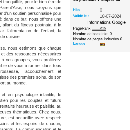
tranquillité, pour le bien-être de
 Parent’Aise, nous croyons que
Hits
0
er d’un soutien personnalisé pour
Validé le :
18-07-2024
: dans ce but, nous offrons une
Informations Google
 allant du fitness postnatal à la
PageRank
ar l’alimentation de l’enfant, la
Nombre de backlinks
0
de cuisine.
Nombre de pages indexées
0
Langue
Aise, nous estimons que chaque
de et des ressources nécessaires
nt à nos groupes, vous profiterez
sible de vous informer dans tous
ossesse, l’accouchement et
agisse des premiers soins, de son
pport au monde.
t en psychologie infantile, le
tien pour les couples et futurs
entalité heureuse et paisible, au
euses thématiques. Chez nous,
ure, est accueillie avec respect:
oins et les espoirs de chacun,
 parents. La communication et le