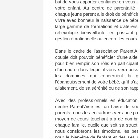
but de vous apporter confiance en vous et 
votre enfant. Au centre de parentalité
chaque jeune parent a le droit de bénéfici
vivre avec bonheur la naissance de bébé
large gamme de formations et d’ateliers,
réflexologie bienveillante, en passant p
gestion émotionnelle ou encore les cours 
Dans le cadre de l’association Parent’
couple doit pouvoir bénéficier d’une ai
pour bien remplir son rôle: en participa
d’un cadre dans lequel il vous sera pos
les domaines qui concernent la gr
l’épanouissement de votre bébé, qu’il s’
allaitement, de sa sérénité ou de son ra
Avec des professionnels en éducation e
centre Parent’Aise est un havre de sou
parents: nous les encadrons vers une par
moyen de cours touchant à à de nombr
chaque famille, quelle que soit sa struct
nous considérons les émotions, les bes
pour le bien-être de l’enfant et des ses