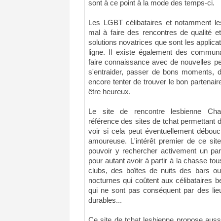
sont à ce point à la mode des temps-ci.
Les LGBT célibataires et notamment l
mal à faire des rencontres de qualité e
solutions novatrices que sont les applicat
ligne. Il existe également des commu
faire connaissance avec de nouvelles p
s'entraider, passer de bons moments, d
encore tenter de trouver le bon partenair
être heureux.
Le site de rencontre lesbienne Ch
référence des sites de tchat permettant 
voir si cela peut éventuellement débouc
amoureuse. L'intérêt premier de ce sit
pouvoir y rechercher activement un par
pour autant avoir à partir à la chasse tou
clubs, des boîtes de nuits des bars ou
nocturnes qui coûtent aux célibataires 
qui ne sont pas conséquent par des lie
durables...
Ce site de tchat lesbienne propose aussi