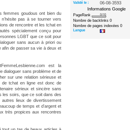
Validé le :
06-08-3593
Informations Google
es femmes goudous ont bien du
PageRank
t n'hésite pas à se tourner vers
Nombre de backlinks
0
ions de rencontre et les tchat en
Nombre de pages indexées
0
Langue
nautés spécialement conçu pour
ersonnes LGBT que ce soit pour
ialoguer sans aucun à priori ou
e afin de passer sa vie à deux et
atFemmeLesbienne.com est la
de dialoguer sans problème et de
her sur une relation sérieuse et
e de tchat en ligne est donc de
tenaire sérieux et sincère sans
s les soirs, que ce soit dans des
 autres lieux de divertissement
beaucoup de temps et d'argent et
ux très propices aux rencontres
 tout un tas de beaux articles à