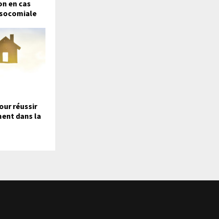
on en cas
osocomiale
our réussir
ment dans la