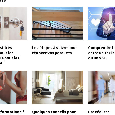
st très
Les étapes à suivre pour
Comprendre la
our les
rénover vos parquets
entre un taxi
e pour les
ou un VSL
oi
nformations à
Quelques conseils pour
Procédures