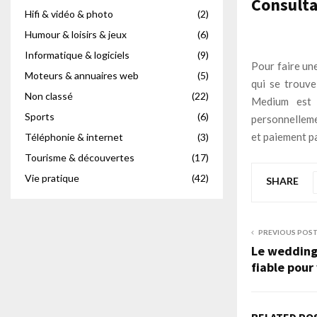
Consulta
Hifi & vidéo & photo
(2)
Humour & loisirs & jeux
(6)
Informatique & logiciels
(9)
Pour faire un
Moteurs & annuaires web
(5)
qui se trouve
Non classé
(22)
Medium est 
Sports
(6)
personnellemen
et paiement pa
Téléphonie & internet
(3)
Tourisme & découvertes
(17)
Vie pratique
(42)
SHARE
PREVIOUS POS
Le wedding
fiable pour
RELATED PO