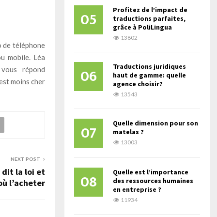
Profitez de l’impact de
05
traductions parfaites,
grâce à PoliLingua
13802
o de téléphone
ou mobile. Léa
Traductions juridiques
06
 vous répond
haut de gamme: quelle
 est moins cher
agence choisir?
13543
Quelle dimension pour son
07
matelas ?
13003
NEXT POST
dit la loi et
Quelle est l’importance
08
des ressources humaines
où l’acheter
en entreprise ?
11934