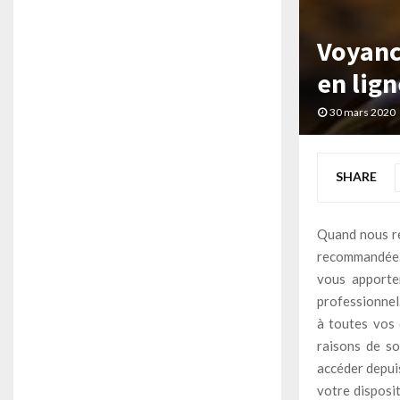
Voyanc
en lign
30 mars 2020
SHARE
Quand nous re
recommandée. 
vous apporte
professionnel
à toutes vos 
raisons de so
accéder depuis
votre disposit