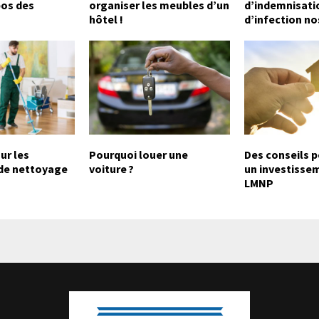
pos des
organiser les meubles d’un
d’indemnisati
hôtel !
d’infection n
ur les
Pourquoi louer une
Des conseils p
 de nettoyage
voiture ?
un investisse
LMNP