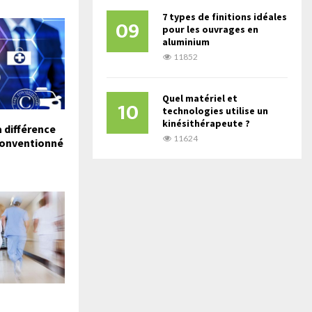
7 types de finitions idéales
09
pour les ouvrages en
aluminium
11852
Quel matériel et
10
technologies utilise un
kinésithérapeute ?
 différence
11624
 conventionné