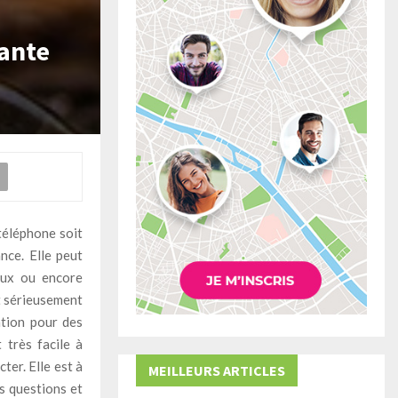
yante
téléphone soit
nce. Elle peut
eux ou encore
t sérieusement
ation pour des
 très facile à
ter. Elle est à
MEILLEURS ARTICLES
os questions et