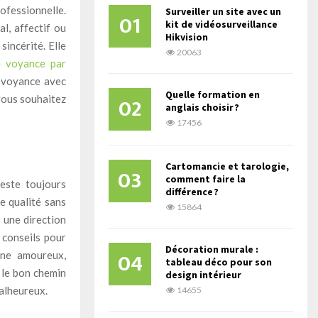
ofessionnelle.
Surveiller un site avec un
01
kit de vidéosurveillance
al, affectif ou
Hikvision
incérité. Elle
20063
de
voyance par
e voyance avec
Quelle formation en
02
vous souhaitez
anglais choisir ?
17456
Cartomancie et tarologie,
03
comment faire la
este toujours
différence ?
e qualité sans
15864
 une direction
x conseils pour
Décoration murale :
04
ine amoureux,
tableau déco pour son
 le bon chemin
design intérieur
malheureux.
14655