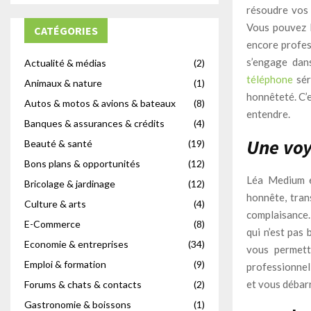
résoudre vos 
Vous pouvez lu
CATÉGORIES
encore profes
s’engage dan
Actualité & médias
(2)
téléphone
sér
Animaux & nature
(1)
honnêteté. C’
Autos & motos & avions & bateaux
(8)
entendre.
Banques & assurances & crédits
(4)
Une voy
Beauté & santé
(19)
Bons plans & opportunités
(12)
Léa Medium e
Bricolage & jardinage
(12)
honnête, tran
Culture & arts
(4)
complaisance.
E-Commerce
(8)
qui n’est pas 
Economie & entreprises
(34)
vous permett
Emploi & formation
(9)
professionnel
et vous débar
Forums & chats & contacts
(2)
Gastronomie & boissons
(1)