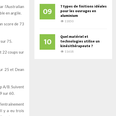
7 types de finitions idéales
r l’Australian
09
pour les ouvrages en
ble en argile.
aluminium
11850
un score de 73
Quel matériel et
10
 sur 75.
technologies utilise un
kinésithérapeute ?
11618
t 22 coups sur
 sur 25 et Dean
ip A/B. Suivent
9 sur 60.
’entraînement
l y a eu trois