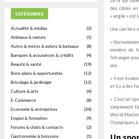
Le tir sur cib
des cibles en
CATÉGORIES
« argile » est 
Actualité & médias
(2)
Une carrière e
Animaux & nature
(1)
« Normalemen
Autos & motos & avions & bateaux
(8)
membre de l’
Banques & assurances & crédits
(4)
l’étranger pou
Beauté & santé
(19)
ans.
Bons plans & opportunités
(12)
« Il est évide
Bricolage & jardinage
(12)
et il y a des 
Culture & arts
(4)
« C’est un sp
E-Commerce
(8)
simplement tir
Economie & entreprises
(34)
World Masters
Emploi & formation
(9)
Olympiques à
Forums & chats & contacts
(2)
Un spor
Gastronomie & boissons
(1)