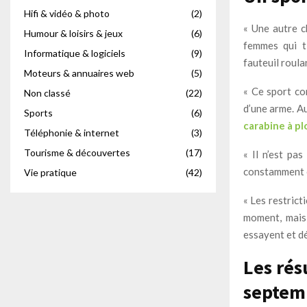
Hifi & vidéo & photo
(2)
« Une autre c
Humour & loisirs & jeux
(6)
femmes qui t
Informatique & logiciels
(9)
fauteuil roulan
Moteurs & annuaires web
(5)
« Ce sport co
Non classé
(22)
d’une arme. Au
Sports
(6)
carabine à p
Téléphonie & internet
(3)
Tourisme & découvertes
(17)
« Il n’est pa
constamment e
Vie pratique
(42)
« Les restrict
moment, mais 
essayent et dé
Les rés
septem