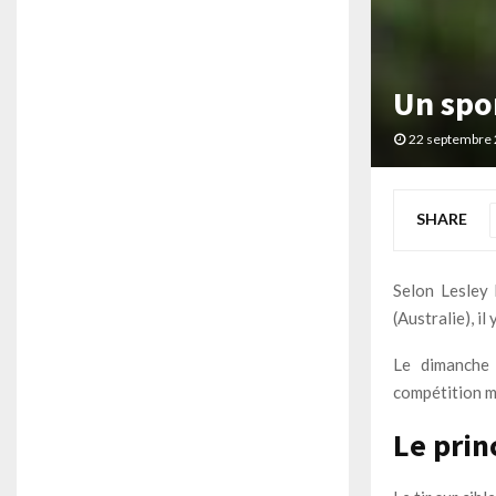
Un spor
22 septembre
SHARE
Selon Lesley 
(Australie), il
Le dimanche 
compétition m
Le princ