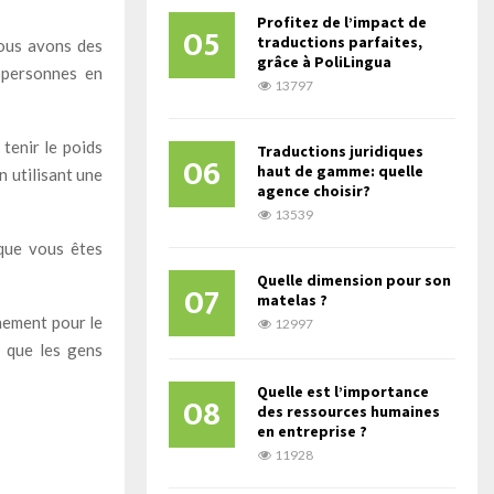
Profitez de l’impact de
05
traductions parfaites,
Nous avons des
grâce à PoliLingua
 personnes en
13797
tenir le poids
Traductions juridiques
06
haut de gamme: quelle
n utilisant une
agence choisir?
13539
 que vous êtes
Quelle dimension pour son
07
matelas ?
înement pour le
12997
x que les gens
Quelle est l’importance
08
des ressources humaines
en entreprise ?
11928