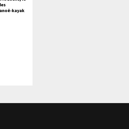
des
canoë-kayak