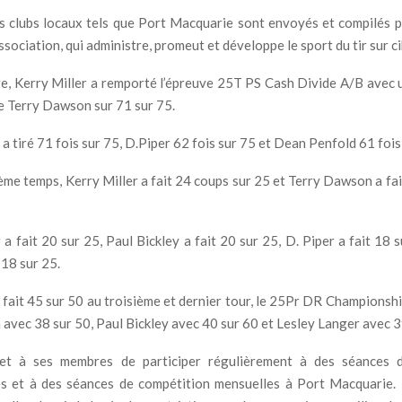
s clubs locaux tels que Port Macquarie sont envoyés et compilés pa
sociation, qui administre, promeut et développe le sport du tir sur ci
e, Kerry Miller a remporté l’épreuve 25T PS Cash Divide A/B avec 
de Terry Dawson sur 71 sur 75.
a tiré 71 fois sur 75, D.Piper 62 fois sur 75 et Dean Penfold 61 fois
ème temps, Kerry Miller a fait 24 coups sur 25 et Terry Dawson a fai
a fait 20 sur 25, Paul Bickley a fait 20 sur 25, D. Piper a fait 18
 18 sur 25.
 fait 45 sur 50 au troisième et dernier tour, le 25Pr DR Championsh
avec 38 sur 50, Paul Bickley avec 40 sur 60 et Lesley Langer avec 3
et à ses membres de participer régulièrement à des séances d
 et à des séances de compétition mensuelles à Port Macquarie. I