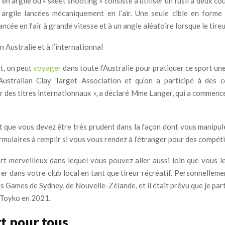
le en argile ou « skeet shooting » consiste à utiliser un fusil à deux co
 argile lancées mécaniquement en l’air. Une seule cible en forme
lancée en l’air à grande vitesse et à un angle aléatoire lorsque le tireur
n Australie et à l’internationnal
t, on peut
voyager
dans toute l’Australie pour pratiquer ce sport une
Australian Clay Target Association et qu’on a participé à des c
r des titres internationnaux », a déclaré Mme Langer, qui a commenc
nt que vous devez être très prudent dans la façon dont vous manipul
formulaires à remplir si vous vous rendez à l’étranger pour des compéti
ort merveilleux dans lequel vous pouvez aller aussi loin que vous l
er dans votre club local en tant que tireur récréatif. Personnellement
 Games de Sydney, de Nouvelle-Zélande, et il était prévu que je part
 Toyko en 2021.
t pour tous