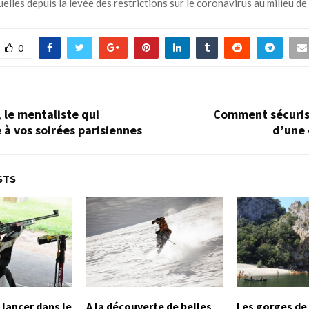
lles depuis la levée des restrictions sur le coronavirus au milieu de 
0
T
 le mentaliste qui
Comment sécurise
 à vos soirées parisiennes
d’une 
STS
lancer dans le
A la découverte de belles
Les gorges de 