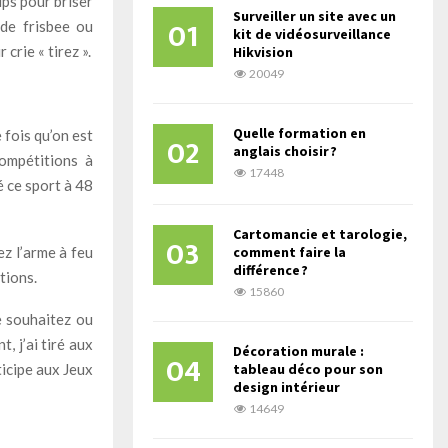
ups pour briser
Surveiller un site avec un
01
 de frisbee ou
kit de vidéosurveillance
 crie « tirez ».
Hikvision
20049
Quelle formation en
 fois qu’on est
02
anglais choisir ?
ompétitions à
17448
é ce sport à 48
Cartomancie et tarologie,
03
ez l’arme à feu
comment faire la
différence ?
tions.
15860
e souhaitez ou
, j’ai tiré aux
Décoration murale :
04
icipe aux Jeux
tableau déco pour son
design intérieur
14649