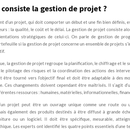
 consiste la gestion de projet ?
t d’un projet, qui doit comporter un début et une fin bien définis, 
eurs : la qualité, le coût et le délai. La gestion de projet consiste al
ientations stratégiques de celui-ci. On parle de gestion de pr
tefeuille si la gestion de projet concerne un ensemble de projets s’
if.
ue, la gestion de projet regroupe la planification, le chiffrage et le s
t le pilotage des risques et la coordination des actions des interve
t être tourné vers l’objectif final et doit être adaptable à des mo
e. Ces changements doivent cependant être maîtrisés. Il s’agit d
férentes ressources : humaines, matérielles, informationnelles, fina
d’un projet peut être un ouvrage unique comme une route ou
 mais également des produits destinés à être diffusé à grande éc
ture ou un logiciel. Il doit être spécifique, mesurable, atteigna
hique. Les experts ont identifié les quatre points essentiels d’une t