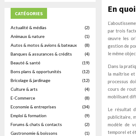
En quoi
CATÉGORIES
L’aboutissemen
Actualité & médias
(2)
par trois fact
Animaux & nature
(1)
œuvre les or
Autos & motos & avions & bateaux
(8)
gestion de por
le même object
Banques & assurances & crédits
(4)
Beauté & santé
(19)
Dans la pratiq
Bons plans & opportunités
(12)
la maîtrise e
Bricolage & jardinage
(12)
processus doi
cours de rout
Culture & arts
(4)
mobilisant dif
E-Commerce
(8)
Economie & entreprises
(34)
Le résultat 
Emploi & formation
(9)
publicitaire,
modèle de voi
Forums & chats & contacts
(2)
temporel et ét
Gastronomie & boissons
(1)