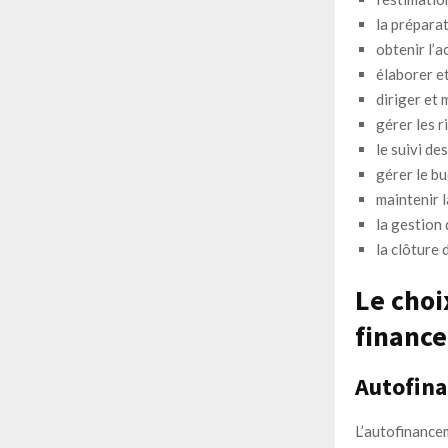
la préparat
obtenir l’a
élaborer e
diriger et 
gérer les r
le suivi de
gérer le b
maintenir 
la gestion
la clôture 
Le choi
financ
Autofin
L’autofinanc