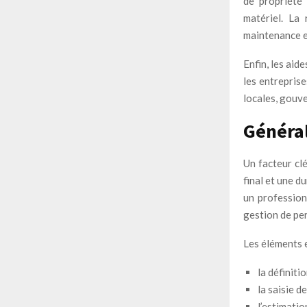
de propriété 
matériel. La
maintenance et
Enfin, les ai
les entrepris
locales, gouv
Général
Un facteur clé
final et une d
un profession
gestion de per
Les éléments e
la définiti
la saisie d
l’estimatio