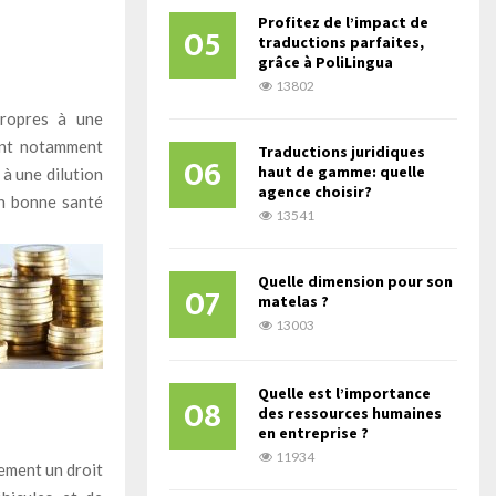
Profitez de l’impact de
05
traductions parfaites,
grâce à PoliLingua
13802
propres à une
sant notamment
Traductions juridiques
06
haut de gamme: quelle
à une dilution
agence choisir?
en bonne santé
13541
Quelle dimension pour son
07
matelas ?
13003
Quelle est l’importance
08
des ressources humaines
en entreprise ?
11934
lement un droit