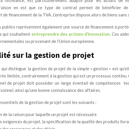
à l’échéance, est particulièrement adapté pour les achats de v
 raison en est que ce type de contrat permet de bénéficier de
 de financement de la TVA. L’entreprise dispose alors de biens sans s
des publics représentent également une source de financement à porté
es qui souhaitent
entreprendre des actions d’innovation
. Ces aide
ernementales ou provenant de l’Union européenne.
ité sur la gestion de projet
 qui distingue la gestion de projet de la simple « gestion » est qu’el
urée limitée, contrairement à la gestion qui est un processus continu.
nel de projet doit posséder un large éventail de compétences te
sonnel, ainsi qu’une bonne connaissance des affaires.
ssentiels de la gestion de projet sont les suivants :
on de la raison pour laquelle un projet est nécessaire
es exigences du projet, la spécification de la qualité des produits livr
n des ressources et des délais