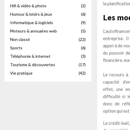
la planificati
Hifi & vidéo & photo
(2)
Humour & loisirs & jeux
(6)
Les mod
Informatique & logiciels
(9)
L’autofinanc
Moteurs & annuaires web
(5)
entreprise. I
Non classé
(22)
appel à de no
Sports
(6)
du pouvoir de
Téléphonie & internet
(3)
financière, ma
Tourisme & découvertes
(17)
Vie pratique
(42)
Le recours à 
capacité d’e
effet, une e
difficulté si 
donc de réfl
option qui es
Le crédit-bail