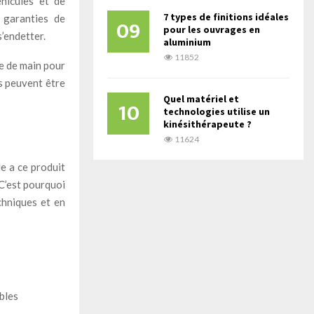
éhicules et de
7 types de finitions idéales
 garanties de
09
pour les ouvrages en
’endetter.
aluminium
11852
e de main pour
s peuvent être
Quel matériel et
10
technologies utilise un
kinésithérapeute ?
11624
le a ce produit
 C’est pourquoi
chniques et en
ables