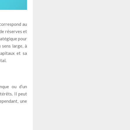
 correspond au
 de réserves et
tratégique pour
 sens large, à
capitaux et sa
tal.
nque ou d’un
érêts. Il peut
ependant, une