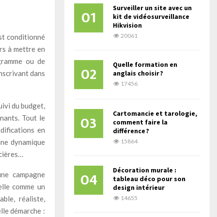
Surveiller un site avec un
01
kit de vidéosurveillance
Hikvision
20061
est conditionné
ors à mettre en
ogramme ou de
Quelle formation en
02
inscrivant dans
anglais choisir ?
17456
uivi du budget,
Cartomancie et tarologie,
03
nants. Tout le
comment faire la
difications en
différence ?
’une dynamique
15864
ncières…
Décoration murale :
04
 une campagne
tableau déco pour son
helle comme un
design intérieur
ble, réaliste,
14655
elle démarche :